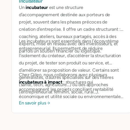
Incubateur
Un
incubateur
est une structure
d’accompagnement destinée aux porteurs de
projet, souvent dans les phases précoces de
création d’entreprise. Il offre un cadre structurant :
coaching, ateliers, bureaux partagés, accès à des
Les incubateurs sont essentiels dans l’écosystème
experts, mise en réseau avec des investisseurs, et
entrepreneurial. Ils permettent de réduire
parfois un soutien financier ou logistique.
l’isolement du créateur, d’accélérer la structuration
du projet, de tester son produit ou service, et
d’améliorer sa proposition de valeur. Certains sont
Chez Qileo, nous collaborons avec plusieurs
généralistes, d’autres spécialisés sur des filières
incubateurs à impact
: structures qui
(santé, tech, agriculture…) ou des approches
accompagnent les projets conciliant rentabilité
(entrepreneuriat féminin, social, rural…).
économique et utilité sociale ou environnementale.
En savoir plus
Nous facilitons la gestion bancaire des
entrepreneurs, proposons des outils adaptés à leurs
besoins, et participons à la dynamique collective de
ces lieux.