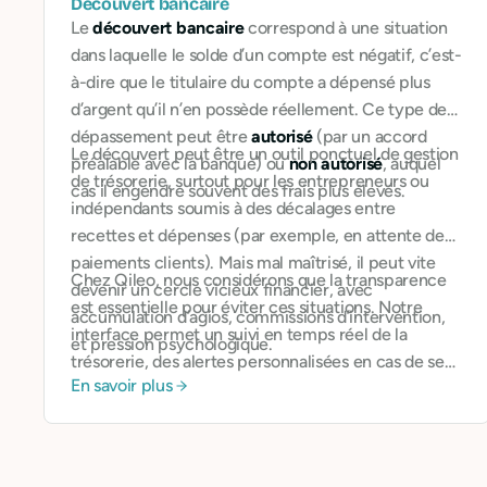
Découvert bancaire
Le
découvert bancaire
correspond à une situation
dans laquelle le solde d’un compte est négatif, c’est-
à-dire que le titulaire du compte a dépensé plus
d’argent qu’il n’en possède réellement. Ce type de
dépassement peut être
autorisé
(par un accord
Le découvert peut être un outil ponctuel de gestion
préalable avec la banque) ou
non autorisé
, auquel
de trésorerie, surtout pour les entrepreneurs ou
cas il engendre souvent des frais plus élevés.
indépendants soumis à des décalages entre
recettes et dépenses (par exemple, en attente de
paiements clients). Mais mal maîtrisé, il peut vite
Chez Qileo, nous considérons que la transparence
devenir un cercle vicieux financier, avec
est essentielle pour éviter ces situations. Notre
accumulation d’agios, commissions d’intervention,
interface permet un suivi en temps réel de la
et pression psychologique.
trésorerie, des alertes personnalisées en cas de seuil
En savoir plus
critique, et un accompagnement pour anticiper les
flux de paiement. Nous proposons également une
approche plus pédagogique dans nos articles de
blog, qui aident à comprendre comment fonctionne