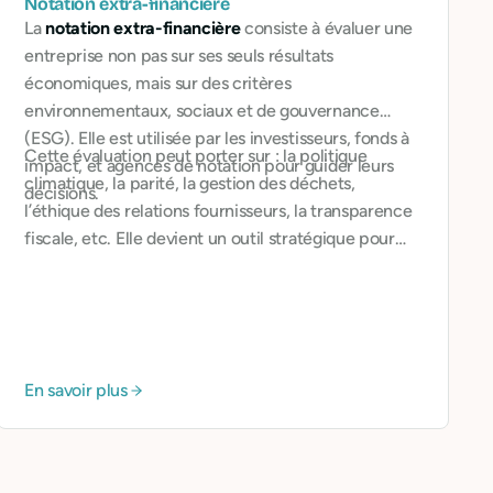
Notation extra-financière
La
notation extra-financière
consiste à évaluer une
entreprise non pas sur ses seuls résultats
économiques, mais sur des critères
environnementaux, sociaux et de gouvernance
(ESG). Elle est utilisée par les investisseurs, fonds à
Cette évaluation peut porter sur : la politique
impact, et agences de notation pour guider leurs
climatique, la parité, la gestion des déchets,
décisions.
l’éthique des relations fournisseurs, la transparence
fiscale, etc. Elle devient un outil stratégique pour
attirer des partenaires, obtenir des financements,
ou répondre aux exigences réglementaires.
En savoir plus