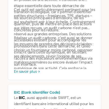
étape essentielle dans toute démarche de
Cet outil est particulièrement pertinent pour les
transition écologique, car il permet d’identifier
petites structures – freelances, TPE, startups –
les sources principales d’émissions, de les
qui souhaitent agir à leur échelle. Contrairement
quantifier, puis de mettre en place des actions
aux idées reçues, un audit carbone n’est pas
concrètes pour les réduire.
réservé aux grandes entreprises. Des solutions
Réaliser un audit carbone, c’est aussi se donner
accessibles existent pour accompagner les
les moyens de prendre des décisions éclairées :
professionnels dans cette démarche, et Qileo
choisir un fournisseur moins carboné, repenser
s’inscrit dans cette dynamique, en facilitant
ses déplacements, revoir l’origine de ses
l’accès à des indicateurs environnementaux via
matières premières ou encore évaluer l’impact
son interface.
numérique de son activité. Cela renforce la
En savoir plus
cohérence de la démarche RSE et peut devenir
un argument différenciant face à des clients ou
investisseurs sensibles à l’impact.
BIC (Bank Identifier Code)
Le
BIC
, aussi appelé code SWIFT, est un
identifiant bancaire international utilisé pour les