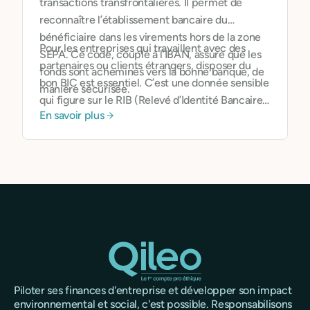
transactions transfrontalières. Il permet de
reconnaître l’établissement bancaire du
bénéficiaire dans les virements hors de la zone
Pour les entreprises qui travaillent avec des
SEPA. Ce code, couplé à l’IBAN, assure que les
partenaires ou clients étrangers, disposer du
fonds sont acheminés vers la bonne banque, de
bon BIC est essentiel. C’est une donnée sensible
manière sécurisée.
qui figure sur le RIB (Relevé d’Identité Bancaire)
En savoir plus
et qui doit être transmise avec précaution. Dans
l’environnement Qileo, les informations
bancaires sont protégées et accessibles en
toute sécurité depuis l’espace utilisateur.
Piloter ses finances d'entreprise et développer son impact
environnemental et social, c'est possible. Responsabilisons