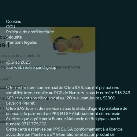
Cookies
CGU
Politique de confidentialité
Sécurité
Mentions légales
@Qileo 2025
Site web réalisé par Digidop
Qileo est le nom commercial de Qileo SAS, société par actions
simplifiée immatriculée au RCS de Nanterre sous le numéro 918 243
403 et ayant son siège social au 120 rue Jean Jaurès, 92300
Levallois-Perret.
Qileo SAS fournit des services sous le statut d’agent prestataire de
services de paiement de PPS EU SA établissement de monnaie
électronique agréé par la Banque Nationale de Belgique sous le
numéro 0712.775.202.
Cette carte est émise par PPS EU SA conformément à la licence
accordée par Mastercard® International et est un produit de