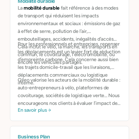
Mobilité durable
La
mobilité durable
fait référence à des modes
de transport qui réduisent les impacts
environnementaux et sociaux : émissions de gaz
à effet de serre, pollution de l’air,
embouteillages, accidents, inégalités d’accès…
Pour les professionnels et entreprises, repenser
Cela inclut le vélo, la marche, les transports en
les déplacements est un levier fort de réduction
commun, le covoiturage, l’électromobilité, ou
d’empreinte carbone. Cela concerne aussi bien
encore les véhicules partagés.
les trajets domicile-travail que les livraisons,
déplacements commerciaux ou logistique
Qileo valorise les acteurs de la mobilité durable :
interne.
auto-entrepreneurs à vélo, plateformes de
covoiturage, sociétés de logistique verte… Nous
encourageons nos clients à évaluer l’impact de
En savoir plus
leurs choix de transport, à inclure la mobilité
dans leur stratégie bas carbone, et à privilégier
des fournisseurs et prestataires responsables.
Business Plan