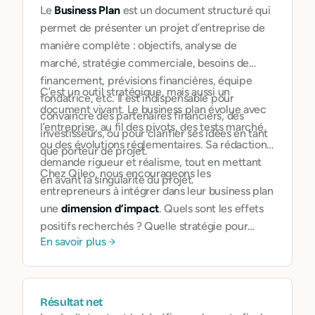
Le
Business Plan
est un document structuré qui
permet de présenter un projet d’entreprise de
manière complète : objectifs, analyse de
marché, stratégie commerciale, besoins de
financement, prévisions financières, équipe
C’est un outil stratégique, mais aussi un
fondatrice, etc. Il est indispensable pour
document vivant. Le business plan évolue avec
convaincre des partenaires financiers, des
l’entreprise, au fil des pivots, des tests marché
investisseurs, ou pour clarifier ses idées en tant
ou des évolutions réglementaires. Sa rédaction
que porteur de projet.
demande rigueur et réalisme, tout en mettant
Chez Qileo, nous encourageons les
en avant la singularité du projet.
entrepreneurs à intégrer dans leur business plan
une
dimension d’impact
. Quels sont les effets
positifs recherchés ? Quelle stratégie pour
En savoir plus
mesurer ces impacts sociaux ou
environnementaux ? Comment se différencier
sur un marché en mutation ? Cette approche
permet de bâtir un projet aligné sur les attentes
Résultat net
du XXIe siècle.