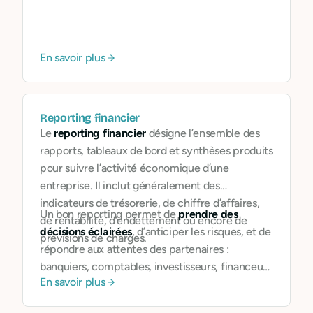
repose sur plusieurs piliers : trésorerie
suffisante, diversification des revenus, relations
solides avec les parties prenantes, gouvernance
réactive, sobriété dans les charges.
En savoir plus
Reporting financier
Le
reporting financier
désigne l’ensemble des
rapports, tableaux de bord et synthèses produits
pour suivre l’activité économique d’une
entreprise. Il inclut généralement des
indicateurs de trésorerie, de chiffre d’affaires,
Un bon reporting permet de
prendre des
de rentabilité, d’endettement ou encore de
décisions éclairées
, d’anticiper les risques, et de
prévisions de charges.
répondre aux attentes des partenaires :
banquiers, comptables, investisseurs, financeurs
En savoir plus
publics…