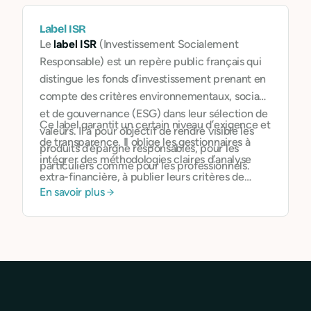
Label ISR
Le
label ISR
(Investissement Socialement
Responsable) est un repère public français qui
distingue les fonds d’investissement prenant en
compte des critères environnementaux, sociaux
et de gouvernance (ESG) dans leur sélection de
Ce label garantit un certain niveau d’exigence et
valeurs. Il a pour objectif de rendre visible les
de transparence. Il oblige les gestionnaires à
produits d’épargne responsables, pour les
intégrer des méthodologies claires d’analyse
particuliers comme pour les professionnels.
extra-financière, à publier leurs critères de
En savoir plus
sélection et à justifier leurs décisions. Il
constitue un signal fort pour les entreprises qui
souhaitent orienter leur trésorerie vers des
produits d’épargne
utiles et cohérents
avec
leurs engagements.