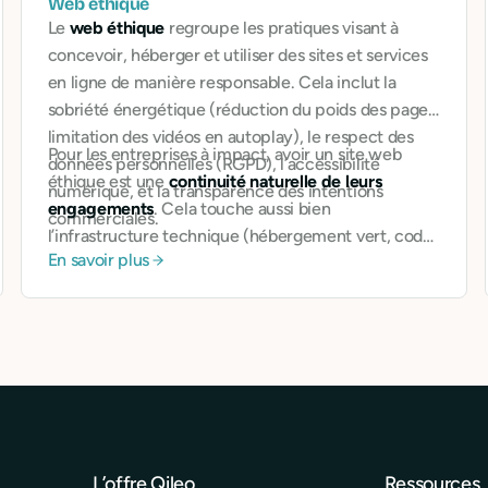
Web éthique
Le
web éthique
regroupe les pratiques visant à
concevoir, héberger et utiliser des sites et services
en ligne de manière responsable. Cela inclut la
sobriété énergétique (réduction du poids des pages,
limitation des vidéos en autoplay), le respect des
Pour les entreprises à impact, avoir un site web
données personnelles (RGPD), l’accessibilité
éthique est une
continuité naturelle de leurs
numérique, et la transparence des intentions
engagements
. Cela touche aussi bien
commerciales.
l’infrastructure technique (hébergement vert, code
En savoir plus
optimisé) que le fond (contenus responsables,
design inclusif).
L’offre Qileo
Ressources