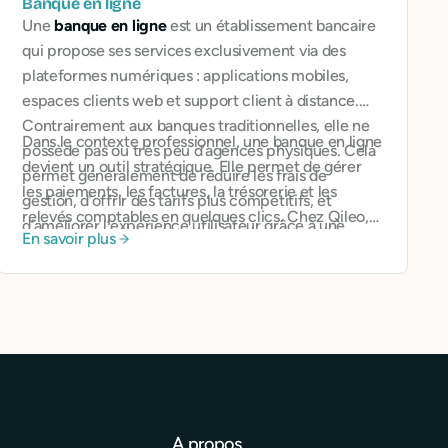
Banque en ligne
Une
banque en ligne
est un établissement bancaire
qui propose ses services exclusivement via des
plateformes numériques : applications mobiles,
espaces clients web et support client à distance.
Contrairement aux banques traditionnelles, elle ne
Dans le contexte professionnel, une banque en ligne
possède pas ou très peu d’agences physiques. Cela
devient un outil stratégique. Elle permet de gérer
permet généralement de réduire les frais de
les paiements, les factures, la trésorerie et les
gestion, d’offrir des tarifs plus compétitifs, et
relevés comptables en quelques clics. Chez Qileo,
d’améliorer l’expérience utilisateur grâce à une
En savoir plus
cette approche est renforcée par une vision
interface intuitive et accessible 24h/24.
éthique : en plus de proposer une expérience 100 %
numérique, Qileo met en avant la transparence,
l’accessibilité et l’engagement environnemental, en
excluant notamment les investissements dans les
énergies fossiles ou les industries controversées.
A propos