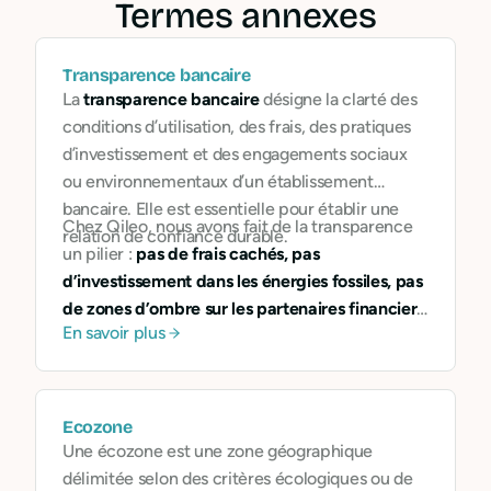
Termes annexes
Transparence bancaire
La
transparence bancaire
désigne la clarté des
conditions d’utilisation, des frais, des pratiques
d’investissement et des engagements sociaux
ou environnementaux d’un établissement
bancaire. Elle est essentielle pour établir une
Chez Qileo, nous avons fait de la transparence
relation de confiance durable.
un pilier :
pas de frais cachés, pas
d’investissement dans les énergies fossiles, pas
de zones d’ombre sur les partenaires financiers
.
En savoir plus
Tout est accessible, explicable, traçable.
Ecozone
Une écozone est une zone géographique
délimitée selon des critères écologiques ou de