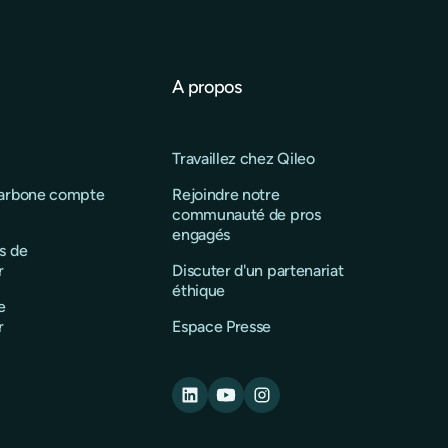
A propos
Travaillez chez Qileo
carbone compte
Rejoindre notre
communauté de pros
engagés
s de
r
Discuter d'un partenariat
éthique
e
r
Espace Presse