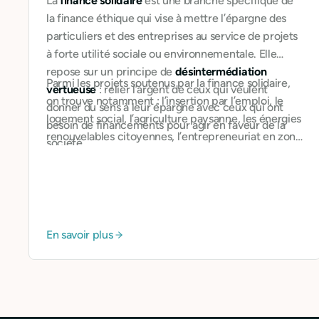
La
finance solidaire
est une branche spécifique de
la finance éthique qui vise à mettre l’épargne des
particuliers et des entreprises au service de projets
à forte utilité sociale ou environnementale. Elle
repose sur un principe de
désintermédiation
Parmi les projets soutenus par la finance solidaire,
vertueuse
: relier l’argent de ceux qui veulent
on trouve notamment : l’insertion par l’emploi, le
donner du sens à leur épargne avec ceux qui ont
logement social, l’agriculture paysanne, les énergies
besoin de financements pour agir en faveur de la
renouvelables citoyennes, l’entrepreneuriat en zone
société.
rurale, ou encore les projets à impact portés par des
femmes ou des jeunes issus des quartiers
populaires.
En savoir plus