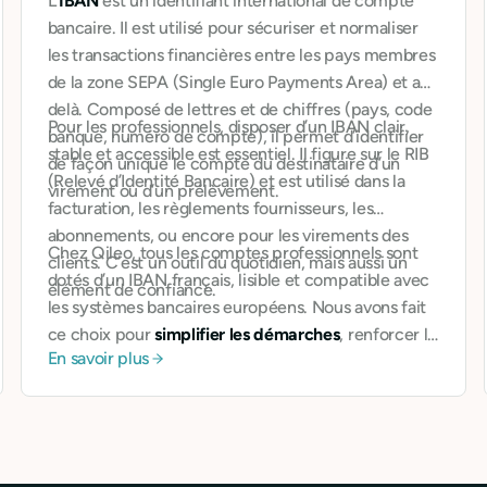
L’
IBAN
est un identifiant international de compte
bancaire. Il est utilisé pour sécuriser et normaliser
les transactions financières entre les pays membres
de la zone SEPA (Single Euro Payments Area) et au-
delà. Composé de lettres et de chiffres (pays, code
Pour les professionnels, disposer d’un IBAN clair,
banque, numéro de compte), il permet d’identifier
stable et accessible est essentiel. Il figure sur le RIB
de façon unique le compte du destinataire d’un
(Relevé d’Identité Bancaire) et est utilisé dans la
virement ou d’un prélèvement.
facturation, les règlements fournisseurs, les
abonnements, ou encore pour les virements des
Chez Qileo, tous les comptes professionnels sont
clients. C’est un outil du quotidien, mais aussi un
dotés d’un IBAN français, lisible et compatible avec
élément de confiance.
les systèmes bancaires européens. Nous avons fait
ce choix pour
simplifier les démarches
, renforcer la
En savoir plus
crédibilité de nos utilisateurs auprès de leurs
interlocuteurs, et fluidifier les échanges de fonds.