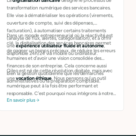
La
digitalisation bancaire
désigne le processus de
transformation numérique des services bancaires.
Elle vise à dématérialiser les opérations (virements,
ouverture de compte, suivi des dépenses,
facturation), à automatiser certains traitements
Dans un monde entrepreneurial où la réactivité est
(analyse de flux, alertes, catégorisation), et à offrir
clé, la digitalisation des services bancaires permet
une
expérience utilisateur fluide et autonome
,
de gagner un temps précieux, de réduire les erreurs
disponible 24h/24 via mobile ou ordinateur.
humaines et d’avoir une vision consolidée des
finances de son entreprise. Cela concerne aussi
Qileo est né de cette révolution digitale, mais avec
bien la gestion quotidienne que les démarches
une
vocation éthique
. Nous pensons qu’un outil
administratives ou la préparation comptable.
numérique peut à la fois être performant et
responsable. C’est pourquoi nous intégrons à notre
En savoir plus
solution des fonctions d’aide à la prise de décision,
de mesure d’impact, et de lien avec des
professionnels engagés.