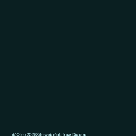
@Qileo 2025
Site web réalisé par Digidop