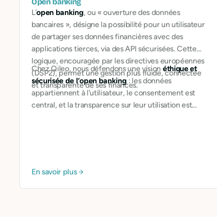
Open banking
L’
open banking
, ou « ouverture des données
bancaires », désigne la possibilité pour un utilisateur
de partager ses données financières avec des
applications tierces, via des API sécurisées. Cette
logique, encouragée par les directives européennes
Chez Qileo, nous défendons une vision
éthique et
(DSP2), permet une gestion plus fluide, connectée
sécurisée de l’open banking
: les données
et transparente de ses finances.
appartiennent à l’utilisateur, le consentement est
central, et la transparence sur leur utilisation est
absolue. Nous mettons en œuvre les meilleurs
standards de cybersécurité pour protéger ces
données sensibles.
En savoir plus