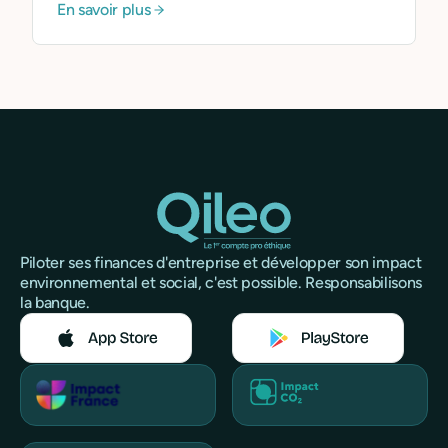
En savoir plus
notre engagement. Elle fait aussi partie de notre
démarche de transparence et de pédagogie.
Piloter ses finances d'entreprise et développer son impact
environnemental et social, c'est possible. Responsabilisons
la banque.