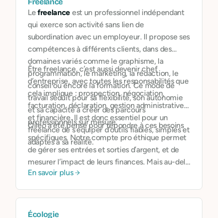
Freelance
Le
freelance
est un professionnel indépendant
qui exerce son activité sans lien de
subordination avec un employeur. Il propose ses
compétences à différents clients, dans des
domaines variés comme le graphisme, la
Être freelance, c’est aussi devenir chef
programmation, le marketing, la rédaction, le
d’entreprise, avec toutes les responsabilités que
conseil ou encore la formation. Ce mode de
cela implique : prospection, négociation,
travail séduit pour sa flexibilité, son autonomie
facturation, déclaration, gestion administrative
et sa capacité à créer des parcours
et financière. Il est donc essentiel pour un
professionnels sur mesure.
Qileo a été pensé pour répondre à ces besoins
freelance de s’équiper d’outils fiables, simples et
spécifiques. Notre compte pro éthique permet
adaptés à sa réalité.
de gérer ses entrées et sorties d’argent, et de
mesurer l’impact de leurs finances. Mais au-delà
En savoir plus
de l’outil, Qileo offre une vision : permettre aux
freelances de construire une activité
indépendante,
cohérente avec leurs valeurs
, et
alignée avec les enjeux écologiques et sociaux.
Écologie