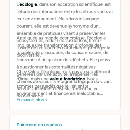
L’
écologie
, dans son acception scientifique, est
l’étude des interactions entre les êtres vivants et
leur environnement. Mais dans le langage
courant, elle est devenue synonyme d’un
ensemble de pratiques visant à préserver les
Appliquée au monde économique, l’écologie
écosystèmes, réduire les pollutions, limiter
implique une transformation profonde des
l’usage des ressources naturelles et protéger la
modèles de production, de consommation, de
biodiversité.
transport et de gestion des déchets. Elle pousse
à questionner les externalités négatives
Chez Qileo, l’écologie n’est pas un supplément
générées par une activité, à repenser les
d’âme, mais une
valeur fondatrice
. Nous
chaînes de valeur, à intégrer la logique du vivant
sommes persuadés que le lien entre
dans les décisions d’investissement ou de
environnement et finance est inéluctable.
gouvernance.
En savoir plus
l’environnement et la finance sont très
étroitement liés; la finance et la manière dont on
l’utilise impact l’environnement. Nous soutenons
les structures qui placent la régénération de
Paiement en espèces
l’environnement au cœur de leur projet :