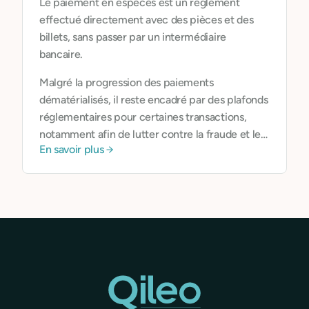
Le paiement en espèces est un règlement
agriculture durable, mobilité bas carbone,
effectué directement avec des pièces et des
recyclage, efficacité énergétique, éco-
billets, sans passer par un intermédiaire
conception, etc. Nous mettons à leur
bancaire.
disposition des outils bancaires sobres,
Malgré la progression des paiements
transparents, et alignés avec leur impact.
dématérialisés, il reste encadré par des plafonds
réglementaires pour certaines transactions,
notamment afin de lutter contre la fraude et le
En savoir plus
blanchiment.