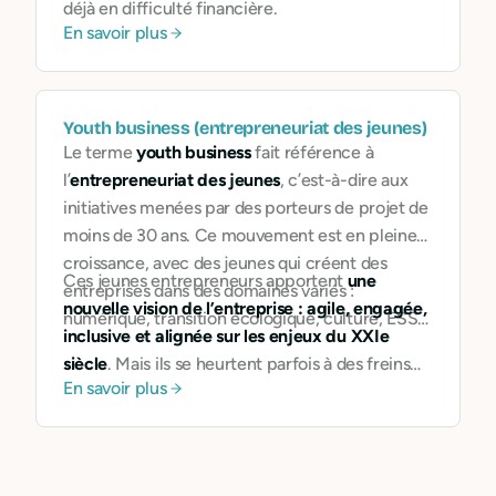
déjà en difficulté financière.
En savoir plus
Youth business (entrepreneuriat des jeunes)
Le terme
youth business
fait référence à
l’
entrepreneuriat des jeunes
, c’est-à-dire aux
initiatives menées par des porteurs de projet de
moins de 30 ans. Ce mouvement est en pleine
croissance, avec des jeunes qui créent des
Ces jeunes entrepreneurs apportent
une
entreprises dans des domaines variés :
nouvelle vision de l’entreprise : agile, engagée,
numérique, transition écologique, culture, ESS…
inclusive et alignée sur les enjeux du XXIe
siècle
. Mais ils se heurtent parfois à des freins
En savoir plus
administratifs, au manque de financement ou à
la complexité des outils bancaires classiques.