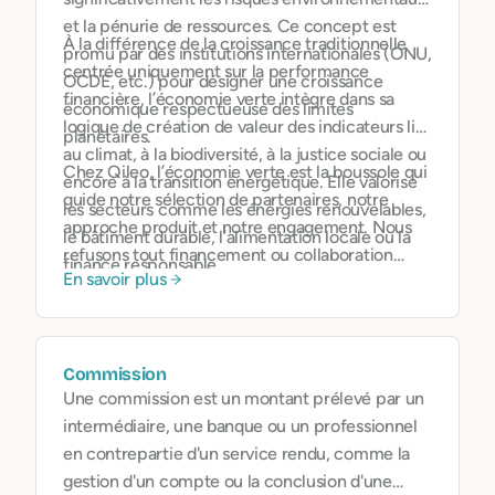
et la pénurie de ressources. Ce concept est
À la différence de la croissance traditionnelle
promu par des institutions internationales (ONU,
centrée uniquement sur la performance
OCDE, etc.) pour désigner une croissance
financière, l’économie verte intègre dans sa
économique respectueuse des limites
logique de création de valeur des indicateurs liés
planétaires.
au climat, à la biodiversité, à la justice sociale ou
Chez Qileo, l’économie verte est la boussole qui
encore à la transition énergétique. Elle valorise
guide notre sélection de partenaires, notre
les secteurs comme les énergies renouvelables,
approche produit et notre engagement. Nous
le bâtiment durable, l’alimentation locale ou la
refusons tout financement ou collaboration
finance responsable.
En savoir plus
avec des acteurs nuisibles à l’environnement
(énergies fossiles, déforestation, etc.), et
encourageons l’orientation de l’épargne et des
flux financiers vers des projets bénéfiques.
Commission
Une commission est un montant prélevé par un
intermédiaire, une banque ou un professionnel
en contrepartie d'un service rendu, comme la
gestion d'un compte ou la conclusion d'une