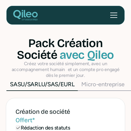
Pack Création
Société
avec Qileo
Créez votre société simplement, avec un
accompagnement humain et un compte pro engagé
dès le premier jour.
SASU/SARLU/SAS/EURL
Micro-entreprise
Création de société
Offert*
Rédaction des statuts