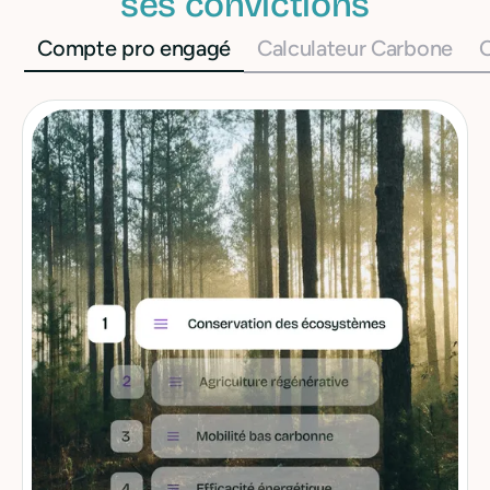
ses convictions
Compte pro engagé
Calculateur Carbone
O