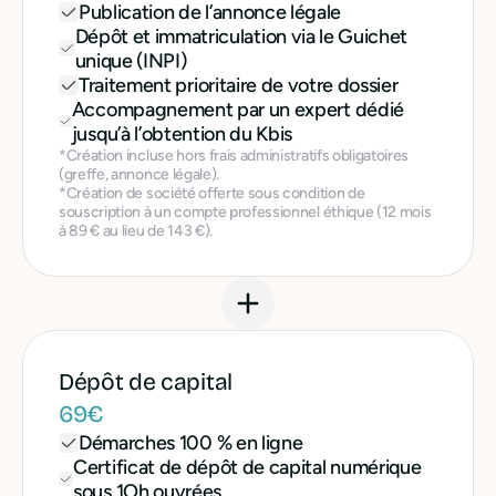
Publication de l’annonce légale
Dépôt et immatriculation via le Guichet
unique (INPI)
Traitement prioritaire de votre dossier
Accompagnement par un expert dédié
jusqu’à l’obtention du Kbis
*Création incluse hors frais administratifs obligatoires
(greffe, annonce légale).
*Création de société offerte sous condition de
souscription à un compte professionnel éthique (12 mois
à 89 € au lieu de 143 €).
Dépôt de capital
69€
Démarches 100 % en ligne
Certificat de dépôt de capital numérique
sous 1Oh ouvrées