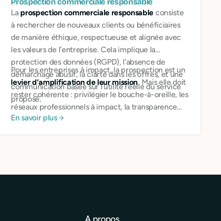
Prospection commerciale responsable
La
prospection commerciale responsable
consiste
à rechercher de nouveaux clients ou bénéficiaires
de manière éthique, respectueuse et alignée avec
les valeurs de l’entreprise. Cela implique la
protection des données (RGPD), l'absence de
Pour les entreprises à impact, la prospection est un
démarchage abusif, la clarté dans les offres, et une
levier d’amplification de leur mission
. Mais elle doit
communication basée sur l’utilité réelle du service
rester cohérente : privilégier le bouche-à-oreille, les
proposé.
réseaux professionnels à impact, la transparence
En savoir plus
dans les argumentaires.
A propos