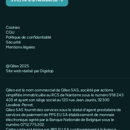
Cookies
CGU
Politique de confidentialité
Sécurité
Mentions légales
@Qileo 2025
Site web réalisé par Digidop
Qileo est le nom commercial de Qileo SAS, société par actions
simplifiée immatriculée au RCS de Nanterre sous le numéro 918 243
403 et ayant son siège social au 120 rue Jean Jaurès, 92300
Levallois-Perret.
Qileo SAS fournit des services sous le statut d’agent prestataire de
services de paiement de PPS EU SA établissement de monnaie
électronique agréé par la Banque Nationale de Belgique sous le
numéro 0712.775.202.
Cette carte est émise par PPS EU SA conformément à la licence