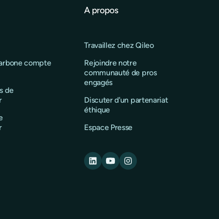
A propos
Travaillez chez Qileo
carbone compte
Rejoindre notre
communauté de pros
engagés
s de
r
Discuter d'un partenariat
éthique
e
r
Espace Presse