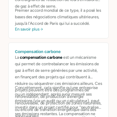
de gaz à effet de serre.
Premier accord mondial de ce type, il a posé les
bases des négociations climatiques ultérieures,
jusqu'à l'Accord de Paris qui lui a succédé.
En savoir plus
Compensation carbone
La
compensation carbone
est un mécanisme
qui permet de contrebalancer les émissions de
gaz à effet de serre générées par une activité,
en finançant des projets qui contribuent à
réduire ou séquestrer ces émissions ailleurs. Ces
Concrètement, cela signifie qu’une entreprise
projets peuvent être des programmes de
ou un indépendant, après avoir mesuré ses
reforestation, de production d’énergie
émissions (via un audit ou un calculateur), peut
renouvelable, de protection de zones naturelles,
investir dans un projet certifié pour “neutraliser”
ou encore de transition énergétique dans des
ses émissions restantes. La compensation ne
zones rurales.