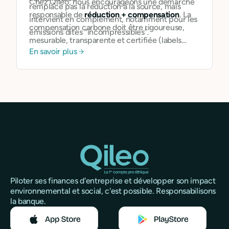
Chez Qileo, nous encourageons une démarche
remplace pas la réduction à la source, mais
responsable de
réduction + compensation
. La
intervient en complément, notamment pour les
compensation carbone doit être rigoureuse,
émissions dites “incompressibles”.
mesurable, transparente et certifiée (labels
En savoir plus
comme Gold Standard ou Verra). Elle peut aussi
devenir un levier de communication, en
renforçant la cohérence d’une offre auprès de
clients ou partenaires soucieux d’empreinte
environnementale.
Piloter ses finances d'entreprise et développer son impact
environnemental et social, c'est possible. Responsabilisons
la banque.