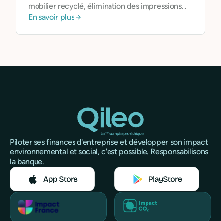
mobilier recyclé, élimination des impressions
En savoir plus
inutiles, économie circulaire...
Piloter ses finances d'entreprise et développer son impact
environnemental et social, c'est possible. Responsabilisons
la banque.