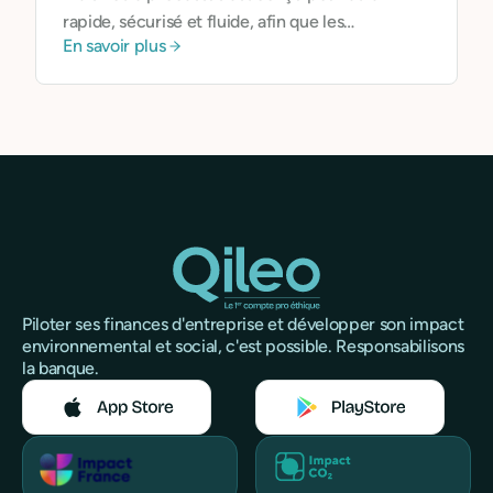
rapide, sécurisé et fluide, afin que les
En savoir plus
indépendants, freelances ou dirigeants de TPE
ne soient pas ralentis dans leur activité.
Piloter ses finances d'entreprise et développer son impact
environnemental et social, c'est possible. Responsabilisons
la banque.