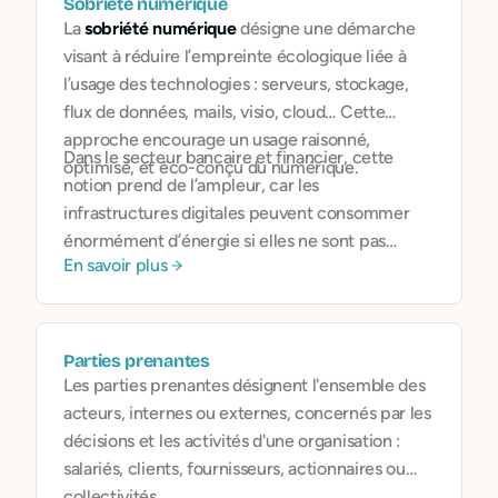
Sobriété numérique
La
sobriété numérique
désigne une démarche
visant à réduire l’empreinte écologique liée à
l’usage des technologies : serveurs, stockage,
flux de données, mails, visio, cloud… Cette
approche encourage un usage raisonné,
Dans le secteur bancaire et financier, cette
optimisé, et éco-conçu du numérique.
notion prend de l’ampleur, car les
infrastructures digitales peuvent consommer
énormément d’énergie si elles ne sont pas
En savoir plus
pensées avec responsabilité.
Parties prenantes
Les parties prenantes désignent l'ensemble des
acteurs, internes ou externes, concernés par les
décisions et les activités d'une organisation :
salariés, clients, fournisseurs, actionnaires ou
collectivités.