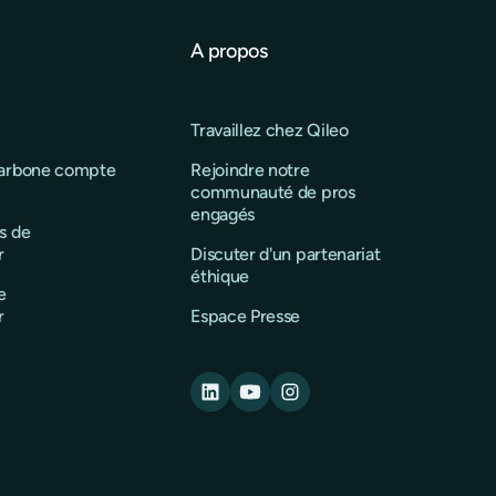
A propos
Travaillez chez Qileo
carbone compte
Rejoindre notre
communauté de pros
engagés
s de
r
Discuter d'un partenariat
éthique
e
r
Espace Presse