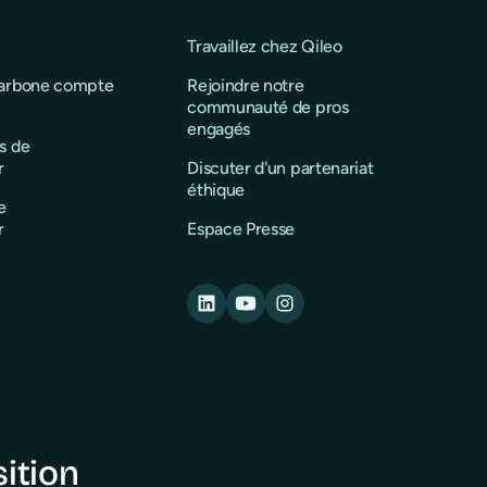
Travaillez chez Qileo
carbone compte
Rejoindre notre
communauté de pros
engagés
s de
r
Discuter d'un partenariat
éthique
e
r
Espace Presse
sition