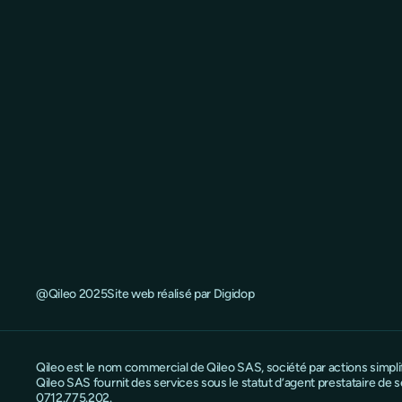
@Qileo 2025
Site web réalisé par Digidop
Qileo est le nom commercial de Qileo SAS, société par actions simpl
Qileo SAS fournit des services sous le statut d’agent prestataire d
0712.775.202.