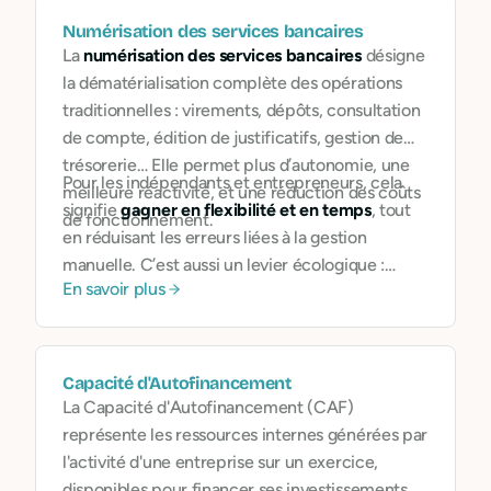
Numérisation des services bancaires
La
numérisation des services bancaires
désigne
la dématérialisation complète des opérations
traditionnelles : virements, dépôts, consultation
de compte, édition de justificatifs, gestion de
trésorerie… Elle permet plus d’autonomie, une
Pour les indépendants et entrepreneurs, cela
meilleure réactivité, et une réduction des coûts
signifie
gagner en flexibilité et en temps
, tout
de fonctionnement.
en réduisant les erreurs liées à la gestion
manuelle. C’est aussi un levier écologique :
En savoir plus
moins de papier, moins de déplacements, moins
de matériel physique.
Capacité d'Autofinancement
La Capacité d'Autofinancement (CAF)
représente les ressources internes générées par
l'activité d'une entreprise sur un exercice,
disponibles pour financer ses investissements,