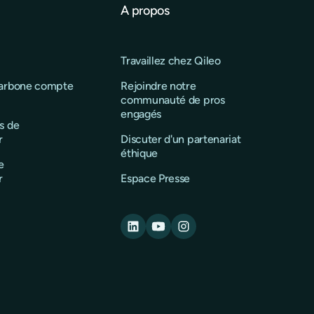
A propos
Travaillez chez Qileo
carbone compte
Rejoindre notre
communauté de pros
engagés
s de
r
Discuter d'un partenariat
éthique
e
r
Espace Presse