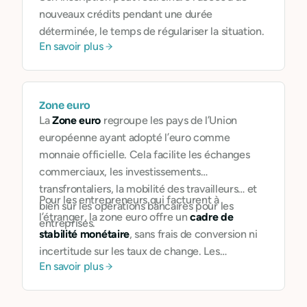
nouveaux crédits pendant une durée
déterminée, le temps de régulariser la situation.
En savoir plus
Zone euro
La
Zone euro
regroupe les pays de l’Union
européenne ayant adopté l’euro comme
monnaie officielle. Cela facilite les échanges
commerciaux, les investissements
transfrontaliers, la mobilité des travailleurs… et
Pour les entrepreneurs qui facturent à
bien sûr les opérations bancaires pour les
l’étranger, la zone euro offre un
cadre de
entreprises.
stabilité monétaire
, sans frais de conversion ni
incertitude sur les taux de change. Les
En savoir plus
virements SEPA y sont standardisés et rapides.