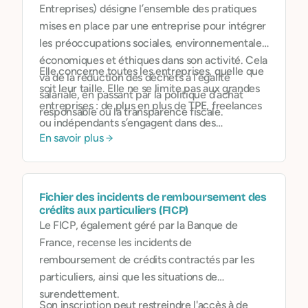
Entreprises) désigne l’ensemble des pratiques
mises en place par une entreprise pour intégrer
les préoccupations sociales, environnementales,
économiques et éthiques dans son activité. Cela
Elle concerne toutes les entreprises, quelle que
va de la réduction des déchets à l’égalité
soit leur taille. Elle ne se limite pas aux grandes
salariale, en passant par la politique d’achat
entreprises : de plus en plus de TPE, freelances
responsable ou la transparence fiscale.
ou indépendants s’engagent dans des
En savoir plus
démarches RSE adaptées à leur échelle
.
Fichier des incidents de remboursement des
crédits aux particuliers (FICP)
Le FICP, également géré par la Banque de
France, recense les incidents de
remboursement de crédits contractés par les
particuliers, ainsi que les situations de
surendettement.
Son inscription peut restreindre l'accès à de