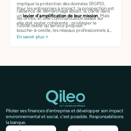
implique la protection des données (RGPD),
Pour les entreprises à impact, la prospection est
l'absence de démarchage abusif, la clarté dans
un
levier d’amplification de leur mission
. Mais
les offres, et une communication basée sur
elle doit rester cohérente : privilégier le
l’utilité réelle du service proposé.
bouche-à-oreille, les réseaux professionnels à
En savoir plus
impact, la transparence dans les argumentaires.
Piloter ses finances d'entreprise et développer son impact
environnemental et social, c'est possible. Responsabilisons
la banque.