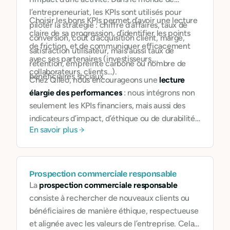
l’entrepreneuriat, les KPIs sont utilisés pour
Choisir les bons KPIs permet d’avoir une lecture
piloter la stratégie : chiffre d’affaires, taux de
claire de sa progression, d’identifier les points
conversion, coût d’acquisition client, marge,
de friction, et de communiquer efficacement
satisfaction utilisateur, mais aussi taux de
avec ses partenaires (investisseurs,
rétention, empreinte carbone ou nombre de
collaborateurs, clients…).
bénéficiaires sociaux.
Chez Qileo, nous encourageons une
lecture
élargie des performances
: nous intégrons non
seulement les KPIs financiers, mais aussi des
indicateurs d’impact, d’éthique ou de durabilité.
En savoir plus
Cela permet aux entreprises de ne pas
seulement se mesurer à leur croissance, mais à
leur contribution.
Prospection commerciale responsable
La
prospection commerciale responsable
consiste à rechercher de nouveaux clients ou
bénéficiaires de manière éthique, respectueuse
et alignée avec les valeurs de l’entreprise. Cela