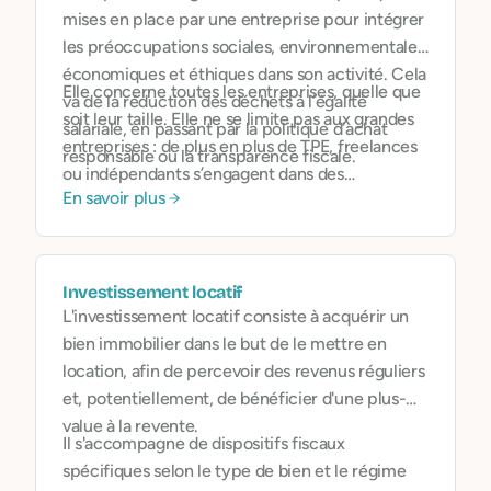
mises en place par une entreprise pour intégrer
les préoccupations sociales, environnementales,
économiques et éthiques dans son activité. Cela
Elle concerne toutes les entreprises, quelle que
va de la réduction des déchets à l’égalité
soit leur taille. Elle ne se limite pas aux grandes
salariale, en passant par la politique d’achat
entreprises : de plus en plus de TPE, freelances
responsable ou la transparence fiscale.
ou indépendants s’engagent dans des
En savoir plus
démarches RSE adaptées à leur échelle
.
Investissement locatif
L'investissement locatif consiste à acquérir un
bien immobilier dans le but de le mettre en
location, afin de percevoir des revenus réguliers
et, potentiellement, de bénéficier d'une plus-
value à la revente.
Il s'accompagne de dispositifs fiscaux
spécifiques selon le type de bien et le régime