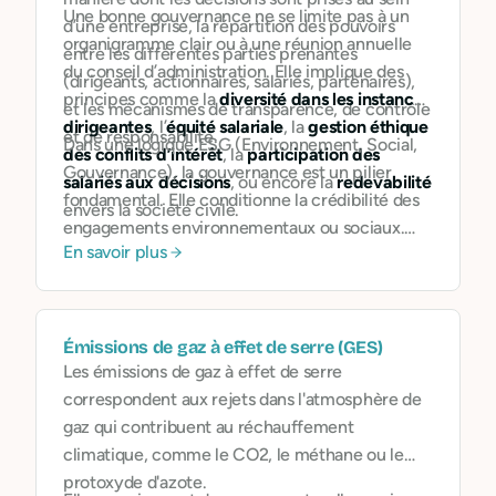
Une bonne gouvernance ne se limite pas à un
d’une entreprise, la répartition des pouvoirs
organigramme clair ou à une réunion annuelle
entre les différentes parties prenantes
du conseil d’administration. Elle implique des
(dirigeants, actionnaires, salariés, partenaires),
principes comme la
diversité dans les instances
et les mécanismes de transparence, de contrôle
dirigeantes
, l’
équité salariale
, la
gestion éthique
et de responsabilité.
Dans une logique ESG (Environnement, Social,
des conflits d’intérêt
, la
participation des
Gouvernance), la gouvernance est un pilier
salariés aux décisions
, ou encore la
redevabilité
fondamental. Elle conditionne la crédibilité des
envers la société civile.
engagements environnementaux ou sociaux.
En savoir plus
Une entreprise peut difficilement prétendre
lutter contre les inégalités si ses pratiques
internes reposent sur l’opacité, la concentration
du pouvoir ou l’exclusion.
Émissions de gaz à effet de serre (GES)
Les émissions de gaz à effet de serre
correspondent aux rejets dans l'atmosphère de
gaz qui contribuent au réchauffement
climatique, comme le CO2, le méthane ou le
protoxyde d'azote.