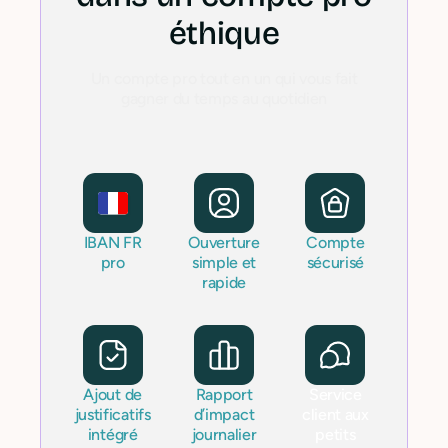
éthique
Un compte pro tout en un qui vous fait
gagner du temps au quotidien
IBAN FR
Ouverture
Compte
pro
simple et
sécurisé
rapide
Ajout de
Rapport
Service
justificatifs
d’impact
client aux
intégré
journalier
petits