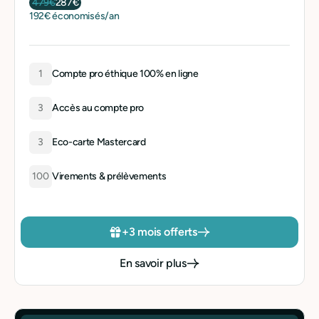
479€
287€
192€ économisés/an
1
Compte pro éthique 100% en ligne
3
Accès au compte pro
3
Eco-carte Mastercard
100
Virements & prélèvements
+3 mois offerts
En savoir plus