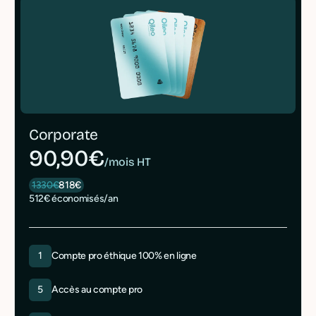
Corporate
90,90€
/mois HT
1330€
818€
512€ économisés/an
1
Compte pro éthique 100% en ligne
5
Accès au compte pro