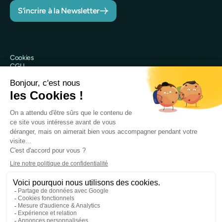
S’incrire à la Newsletter
Cookies
CGU
Politique de confidentialité
Sécurité
Mentions légales
@Qileo 2025
Site web réalisé par Digidop
Qileo est le nom commercial de Qileo SAS, société par actions
simplifiée immatriculée au RCS de Nanterre sous le numéro 918 243
403 et ayant son siège social au 120 rue Jean Jaurès, 92300
Levallois-Perret.
Qileo SAS fournit des services sous le statut d’agent prestataire de
services de paiement de PPS EU SA établissement de monnaie
électronique agréé par la Banque Nationale de Belgique sous le