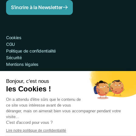
S’incrire à la Newsletter
Cookies
CGU
Politique de confidentialité
Sécurité
Mentions légales
@Qileo 2025
Site web réalisé par Digidop
Qileo est le nom commercial de Qileo SAS, société par actions
simplifiée immatriculée au RCS de Nanterre sous le numéro 918
243 403 et ayant son siège social au 120 rue Jean Jaurès,
92300 Levallois-Perret.