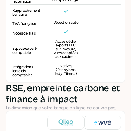
facturation
Rapprochement
bancaire
Détection auto
TVA française
Notes de frais
Accès dédié,
exports FEC
Espace expert-
sur-mesure,
comptable
vues adaptées
aux cabinets
Natives
Intégrations
(Pennylane,
logiciels
Indy, Tiime...)
comptables
RSE, empreinte carbone et
finance à impact
La dimension que votre banque en ligne ne couvre pas.