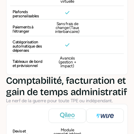
virtuelle
Plafonds
personalisables
Sans frais de
Paiements à
change (Taux
l'étranger
interbancaire)
Catégorisation
automatique des
dépenses
Avancés
Tableaux de bord
(gestion +
et prévisionnel
impact)
Comptabilité, facturation et
gain de temps administratif
Le nerf de la guerre pour toute TPE ou indépendant.
Module
Devis et
complet intégré