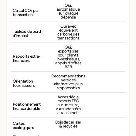
Oui,
automatique
Calcul CO₂ par
sur chaque
transaction
dépense
Oui avec
équivalent
Tableau de bord
carbone des
d’impact
transactions
Oui,
exportables
pour clients,
Rapports extra-
investisseurs,
financiers
appels d'offres
B2B
Recommandations
vers des
Orientation
alternatives plus
fournisseurs
responsables
Accès dédié,
exports FEC
Positionnement
sur-mesure,
finance durable
vues adaptées
aux cabinets
Bois de cerisier
Cartes
& recyclée
écologiques