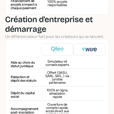
Financement de
100% projets
projets à impact à
responsables
chaque paiement
Création d'entreprise et
démarrage
Un différenciateur fort pour les créateurs qui se lancent.
Simulateur et
Aide au choix du
conseils experts
statut juridique
Offert (SASU,
SARL, SAS...) via
Rédaction et
juristes
dépôt des statuts
partenaires
100% en ligne,
Dépôt du capital
attestation
social
rapide
Ouverture de
compte rapide,
Accompagnement
accès direct aux
post-inscription