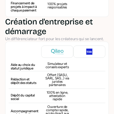
Financement de
100% projets
projets à impact à
responsables
chaque paiement
Création d'entreprise et
démarrage
Un différenciateur fort pour les créateurs qui se lancent.
Simulateur et
Aide au choix du
conseils experts
statut juridique
Offert (SASU,
SARL, SAS...) via
Rédaction et
juristes
dépôt des statuts
partenaires
100% en ligne,
Dépôt du capital
attestation
social
rapide
Ouverture de
compte rapide,
Accompagnement
accès direct aux