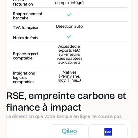
complet intégré
facturation
Rapprochement
bancaire
Détection auto
TVA française
Notes de frais
Accès dédié,
exports FEC
Espace expert-
sur-mesure,
comptable
vues adaptées
aux cabinets
Natives
Intégrations
(Pennylane,
logiciels
Indy, Tiime...)
comptables
RSE, empreinte carbone et
finance à impact
La dimension que votre banque en ligne ne couvre pas.