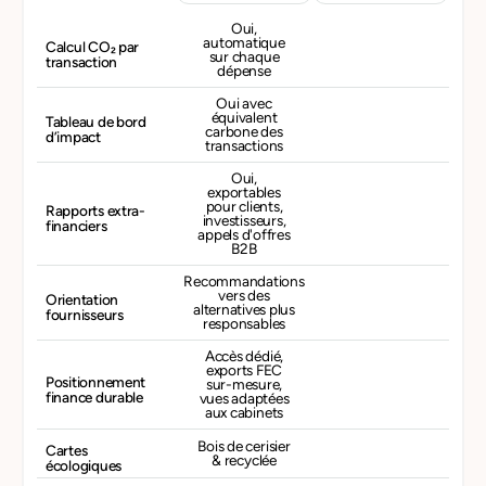
Oui,
automatique
Calcul CO₂ par
sur chaque
transaction
dépense
Oui avec
équivalent
Tableau de bord
carbone des
d’impact
transactions
Oui,
exportables
pour clients,
Rapports extra-
investisseurs,
financiers
appels d'offres
B2B
Recommandations
vers des
Orientation
alternatives plus
fournisseurs
responsables
Accès dédié,
exports FEC
Positionnement
sur-mesure,
finance durable
vues adaptées
aux cabinets
Bois de cerisier
Cartes
& recyclée
écologiques