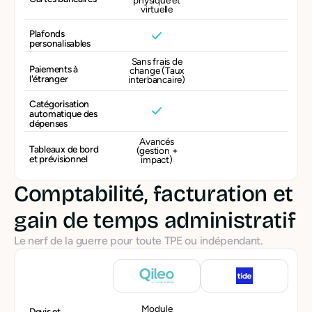
physique et
virtuelle
Plafonds
personalisables
Sans frais de
Paiements à
change (Taux
l'étranger
interbancaire)
Catégorisation
automatique des
dépenses
Avancés
Tableaux de bord
(gestion +
et prévisionnel
impact)
Comptabilité, facturation et
gain de temps administratif
Le nerf de la guerre pour toute TPE ou indépendant.
Module
Devis et