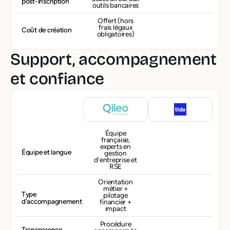
post-inscription
outils bancaires
Offert (hors
frais légaux
Coût de création
obligatoires)
Support, accompagnement
et confiance
Équipe
française,
experts en
Équipe et langue
gestion
d'entreprise et
RSE
Orientation
métier +
Type
pilotage
d'accompagnement
financier +
impact
Procédure
Transparence