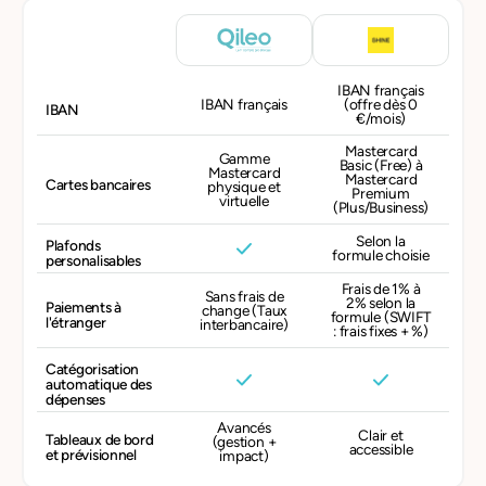
IBAN français
IBAN français
(offre dès 0
IBAN
€/mois)
Mastercard
Gamme
Basic (Free) à
Mastercard
Mastercard
Cartes bancaires
physique et
Premium
virtuelle
(Plus/Business)
Selon la
Plafonds
formule choisie
personalisables
Frais de 1% à
Sans frais de
2% selon la
Paiements à
change (Taux
formule (SWIFT
l'étranger
interbancaire)
: frais fixes + %)
Catégorisation
automatique des
dépenses
Avancés
Clair et
Tableaux de bord
(gestion +
accessible
et prévisionnel
impact)