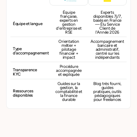
Équipe
Experts
française,
disponibles 7j/7,
experts en
basés en France
Équipe et langue
gestion
— Élu Service
d'entreprise et
Client de
RSE
l'Année 2026
Orientation
Accompagnement
métier +
bancaire et
Type
pilotage
administratif,
d'accompagnement
financier +
centré sur les
impact
indépendants
Procédure
Transparence
accompagnée
KYC
et expliquée
Guides sur la
Blog très fourni,
gestion, la
guides
Ressources
comptabilité et
pratiques, outils
disponibles
la finance
pédagogiques
durable
pour freelances