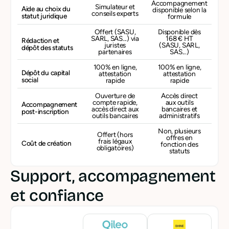
Accompagnement
Simulateur et
Aide au choix du
disponible selon la
conseils experts
statut juridique
formule
Offert (SASU,
Disponible dès
SARL, SAS...) via
168 € HT
Rédaction et
juristes
(SASU, SARL,
dépôt des statuts
partenaires
SAS...)
100% en ligne,
100% en ligne,
Dépôt du capital
attestation
attestation
social
rapide
rapide
Ouverture de
Accès direct
compte rapide,
aux outils
Accompagnement
accès direct aux
bancaires et
post-inscription
outils bancaires
administratifs
Non, plusieurs
Offert (hors
offres en
frais légaux
Coût de création
fonction des
obligatoires)
statuts
Support, accompagnement
et confiance