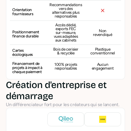
Recommandations
vers des
Orientation
alternatives plus
fournisseurs
responsables
Accès dédié,
exports FEC
Non
Positionnement
sur-mesure,
revendiqué
finance durable
vues adaptées
aux cabinets
Bois de cerisier
Plastique
Cartes
& recyclée
conventionnel
écologiques
Financement de
100% projets
Aucun
projets à impact à
responsables
engagement
chaque paiement
Création d'entreprise et
démarrage
Un différenciateur fort pour les créateurs qui se lancent.