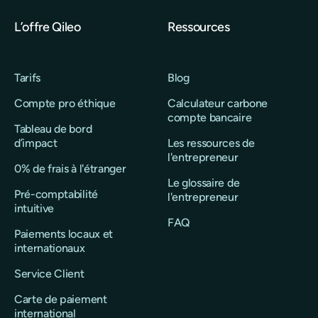
fonctionnalités, cette indépendance
représente une différence structurelle
L’offre Qileo
Ressources
concrète.
Tarifs
Blog
Compte pro éthique
Calculateur carbone
compte bancaire
Tableau de bord
d’impact
Les ressources de
l'entrepreneur
0% de frais à l'étranger
Le glossaire de
Pré-comptabilité
l'entrepreneur
intuitive
FAQ
Paiements locaux et
internationaux
Service Client
Carte de paiement
international