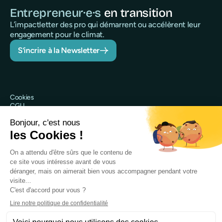
Entrepreneur·e·s
en transition
L’impactletter des pro qui démarrent ou accélèrent leur
engagement pour le climat.
S’incrire à la Newsletter
Cookies
CGU
Politique de confidentialité
Sécurité
Mentions légales
@Qileo 2025
Site web réalisé par Digidop
Qileo est le nom commercial de Qileo SAS, société par actions
simplifiée immatriculée au RCS de Nanterre sous le numéro 918 243
403 et ayant son siège social au 120 rue Jean Jaurès, 92300