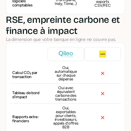
logiciels
exports
Indy, Tiime...)
comptables
CSV/FEC
RSE, empreinte carbone et
finance à impact
La dimension que votre banque en ligne ne couvre pas.
Oui,
automatique
Calcul CO₂ par
sur chaque
transaction
dépense
Oui avec
équivalent
Tableau de bord
carbone des
d’impact
transactions
Oui,
exportables
pour clients,
Rapports extra-
investisseurs,
financiers
appels d'offres
B2B