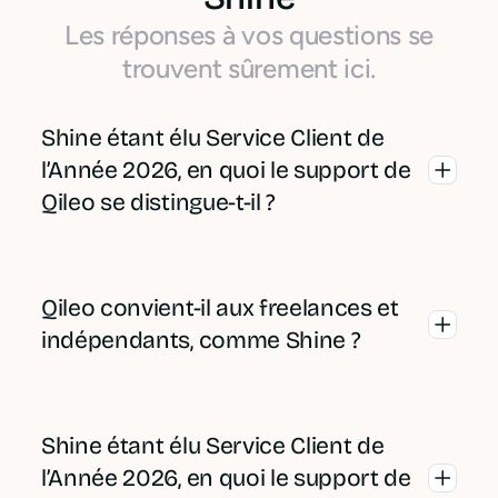
Les réponses à vos questions se
trouvent sûrement ici.
Shine étant élu Service Client de
l’Année 2026, en quoi le support de
Qileo se distingue-t-il ?
La distinction de Shine sur le service
client est méritée : un support
Qileo convient-il aux freelances et
disponible sept jours sur sept, en
indépendants, comme Shine ?
français, réactif sur les questions
bancaires et administratives. Chez
Oui. Qileo s’adresse aussi bien aux
Qileo, la philosophie du support est
freelances et micro-entrepreneurs
Shine étant élu Service Client de
différente : il ne s’agit pas de répondre à
qu’aux TPE et PME en croissance. Un
l’Année 2026, en quoi le support de
des questions bancaires standards, mais