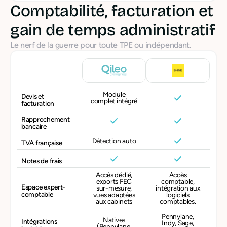
Comptabilité, facturation et
gain de temps administratif
Le nerf de la guerre pour toute TPE ou indépendant.
Module
Devis et
complet intégré
facturation
Rapprochement
bancaire
Détection auto
TVA française
Notes de frais
Accès dédié,
Accès
exports FEC
comptable,
Espace expert-
sur-mesure,
intégration aux
comptable
vues adaptées
logiciels
aux cabinets
comptables.
Pennylane,
Natives
Intégrations
Indy, Sage,
(Pennylane,