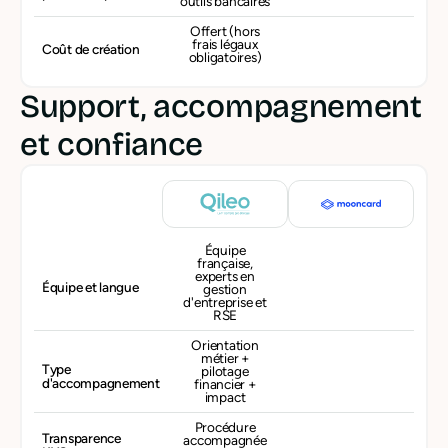
outils bancaires
Offert (hors
frais légaux
Coût de création
obligatoires)
Support, accompagnement
et confiance
Équipe
française,
experts en
Équipe et langue
gestion
d'entreprise et
RSE
Orientation
métier +
Type
pilotage
d'accompagnement
financier +
impact
Procédure
Transparence
accompagnée