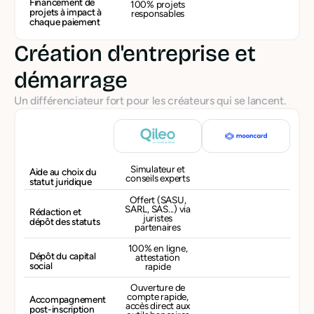
Financement de
100% projets
projets à impact à
responsables
chaque paiement
Création d'entreprise et
démarrage
Un différenciateur fort pour les créateurs qui se lancent.
Simulateur et
Aide au choix du
conseils experts
statut juridique
Offert (SASU,
SARL, SAS...) via
Rédaction et
juristes
dépôt des statuts
partenaires
100% en ligne,
Dépôt du capital
attestation
social
rapide
Ouverture de
compte rapide,
Accompagnement
accès direct aux
post-inscription