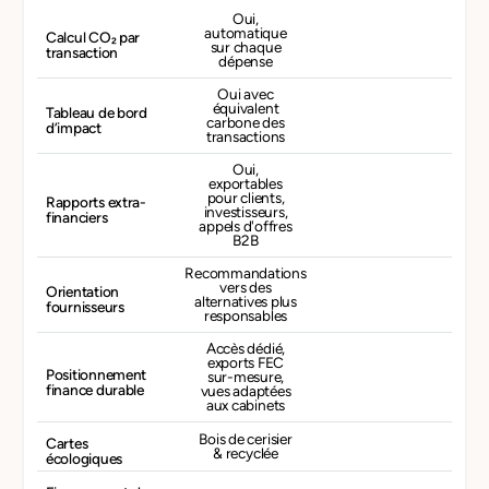
Oui,
automatique
Calcul CO₂ par
sur chaque
transaction
dépense
Oui avec
équivalent
Tableau de bord
carbone des
d’impact
transactions
Oui,
exportables
pour clients,
Rapports extra-
investisseurs,
financiers
appels d'offres
B2B
Recommandations
vers des
Orientation
alternatives plus
fournisseurs
responsables
Accès dédié,
exports FEC
Positionnement
sur-mesure,
finance durable
vues adaptées
aux cabinets
Bois de cerisier
Cartes
& recyclée
écologiques