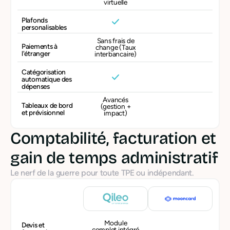
virtuelle
Plafonds
personalisables
Sans frais de
Paiements à
change (Taux
l'étranger
interbancaire)
Catégorisation
automatique des
dépenses
Avancés
Tableaux de bord
(gestion +
et prévisionnel
impact)
Comptabilité, facturation et
gain de temps administratif
Le nerf de la guerre pour toute TPE ou indépendant.
Module
Devis et
complet intégré