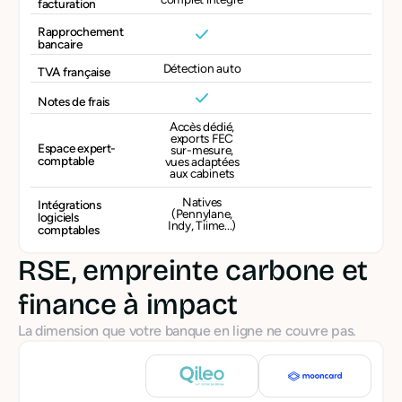
facturation
Rapprochement
bancaire
Détection auto
TVA française
Notes de frais
Accès dédié,
exports FEC
Espace expert-
sur-mesure,
comptable
vues adaptées
aux cabinets
Natives
Intégrations
(Pennylane,
logiciels
Indy, Tiime...)
comptables
RSE, empreinte carbone et
finance à impact
La dimension que votre banque en ligne ne couvre pas.