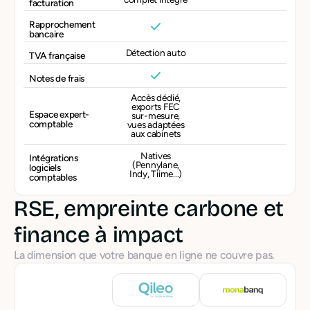
facturation
Rapprochement
bancaire
Détection auto
TVA française
Notes de frais
Accès dédié,
exports FEC
Espace expert-
sur-mesure,
comptable
vues adaptées
aux cabinets
Natives
Intégrations
(Pennylane,
logiciels
Indy, Tiime...)
comptables
RSE, empreinte carbone et
finance à impact
La dimension que votre banque en ligne ne couvre pas.