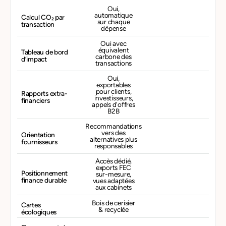
Oui,
automatique
Calcul CO₂ par
sur chaque
transaction
dépense
Oui avec
équivalent
Tableau de bord
carbone des
d’impact
transactions
Oui,
exportables
pour clients,
Rapports extra-
investisseurs,
financiers
appels d'offres
B2B
Recommandations
vers des
Orientation
alternatives plus
fournisseurs
responsables
Accès dédié,
exports FEC
Positionnement
sur-mesure,
finance durable
vues adaptées
aux cabinets
Bois de cerisier
Cartes
& recyclée
écologiques