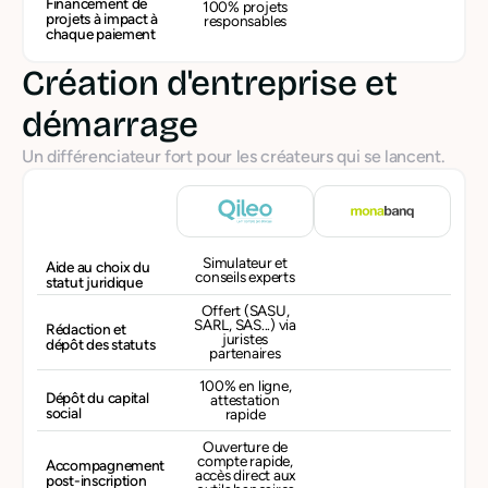
Financement de
100% projets
projets à impact à
responsables
chaque paiement
Création d'entreprise et
démarrage
Un différenciateur fort pour les créateurs qui se lancent.
Simulateur et
Aide au choix du
conseils experts
statut juridique
Offert (SASU,
SARL, SAS...) via
Rédaction et
juristes
dépôt des statuts
partenaires
100% en ligne,
Dépôt du capital
attestation
social
rapide
Ouverture de
compte rapide,
Accompagnement
accès direct aux
post-inscription