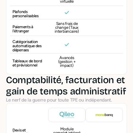
virtuelle
Plafonds
personalisables
Sans frais de
Paiements à
change (Taux
l'étranger
interbancaire)
Catégorisation
automatique des
dépenses
Avancés
Tableaux de bord
(gestion +
et prévisionnel
impact)
Comptabilité, facturation et
gain de temps administratif
Le nerf de la guerre pour toute TPE ou indépendant.
Module
Devis et
complet intégré