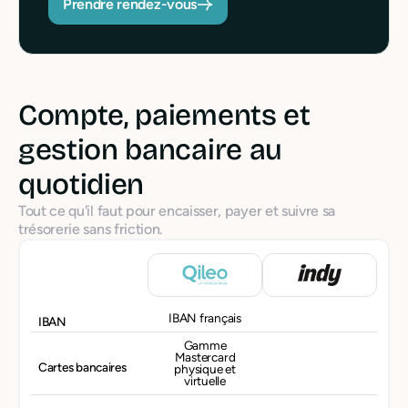
Prendre rendez-vous
Compte, paiements et
gestion bancaire au
quotidien
Tout ce qu'il faut pour encaisser, payer et suivre sa
trésorerie sans friction.
IBAN français
IBAN
Gamme
Mastercard
Cartes bancaires
physique et
virtuelle