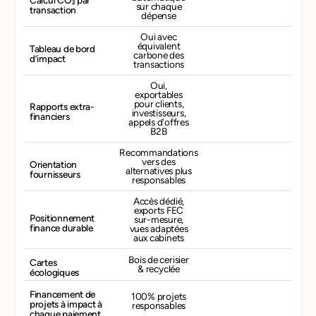
Calcul CO₂ par
sur chaque
transaction
dépense
Oui avec
équivalent
Tableau de bord
carbone des
d’impact
transactions
Oui,
exportables
pour clients,
Rapports extra-
investisseurs,
financiers
appels d'offres
B2B
Recommandations
vers des
Orientation
alternatives plus
fournisseurs
responsables
Accès dédié,
exports FEC
Positionnement
sur-mesure,
finance durable
vues adaptées
aux cabinets
Bois de cerisier
Cartes
& recyclée
écologiques
Financement de
100% projets
projets à impact à
responsables
chaque paiement