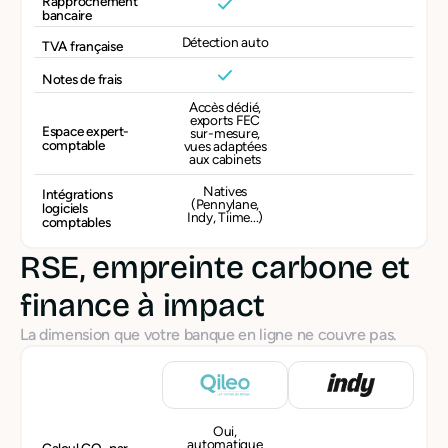
Rapprochement
bancaire
Détection auto
TVA française
Notes de frais
Accès dédié,
exports FEC
Espace expert-
sur-mesure,
comptable
vues adaptées
aux cabinets
Natives
Intégrations
(Pennylane,
logiciels
Indy, Tiime...)
comptables
RSE, empreinte carbone et
finance à impact
La dimension que votre banque en ligne ne couvre pas.
Oui,
automatique