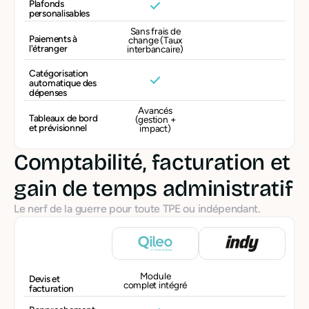
Plafonds
personalisables
Sans frais de
Paiements à
change (Taux
l'étranger
interbancaire)
Catégorisation
automatique des
dépenses
Avancés
Tableaux de bord
(gestion +
et prévisionnel
impact)
Comptabilité, facturation et
gain de temps administratif
Le nerf de la guerre pour toute TPE ou indépendant.
Module
Devis et
complet intégré
facturation