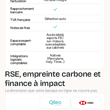
facturation
Rapprochement
bancaire
Détection auto
TVA française
Notes de frais
Accès dédié,
exports FEC
Espace expert-
sur-mesure,
comptable
vues adaptées
aux cabinets
Natives
Intégrations
(Pennylane,
logiciels
Indy, Tiime...)
comptables
RSE, empreinte carbone et
finance à impact
La dimension que votre banque en ligne ne couvre pas.