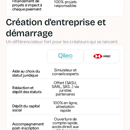
Financement de
100% projets
projets à impact à
responsables
chaque paiement
Création d'entreprise et
démarrage
Un différenciateur fort pour les créateurs qui se lancent.
Simulateur et
Aide au choix du
conseils experts
statut juridique
Offert (SASU,
SARL, SAS...) via
Rédaction et
juristes
dépôt des statuts
partenaires
100% en ligne,
Dépôt du capital
attestation
social
rapide
Ouverture de
compte rapide,
Accompagnement
accès direct aux
post-inscription