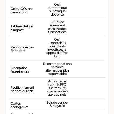
Oui,
automatique
Calcul CO₂ par
sur chaque
transaction
dépense
Oui avec
équivalent
Tableau de bord
carbone des
d’impact
transactions
Oui,
exportables
pour clients,
Rapports extra-
investisseurs,
financiers
appels d'offres
B2B
Recommandations
vers des
Orientation
alternatives plus
fournisseurs
responsables
Accès dédié,
exports FEC
Positionnement
sur-mesure,
finance durable
vues adaptées
aux cabinets
Bois de cerisier
Cartes
& recyclée
écologiques