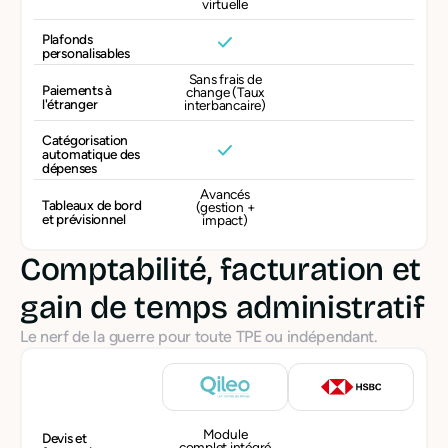
virtuelle
Plafonds
personalisables
Sans frais de
Paiements à
change (Taux
l'étranger
interbancaire)
Catégorisation
automatique des
dépenses
Avancés
Tableaux de bord
(gestion +
et prévisionnel
impact)
Comptabilité, facturation et
gain de temps administratif
Le nerf de la guerre pour toute TPE ou indépendant.
Module
Devis et
complet intégré