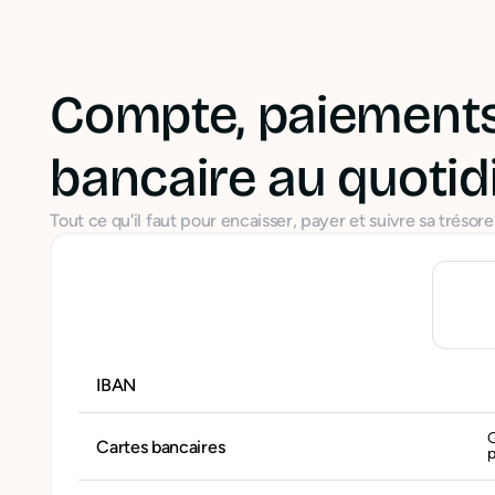
Compte, paiements
bancaire au quotid
Tout ce qu'il faut pour encaisser, payer et suivre sa trésorer
IBAN
Cartes bancaires
p