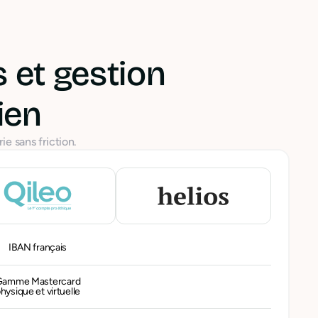
 et gestion
ien
ie sans friction.
IBAN français
Gamme Mastercard
hysique et virtuelle