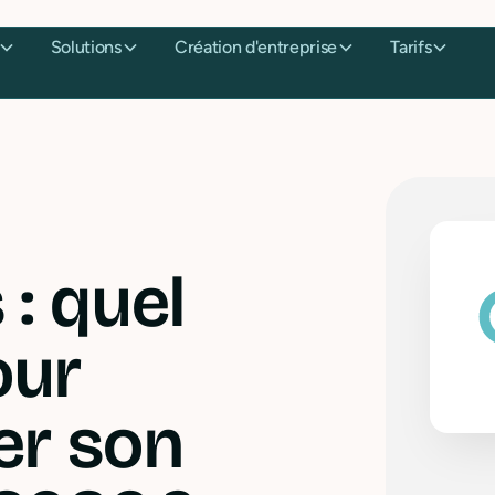
Solutions
Création d'entreprise
Tarifs
 : quel
our
er son