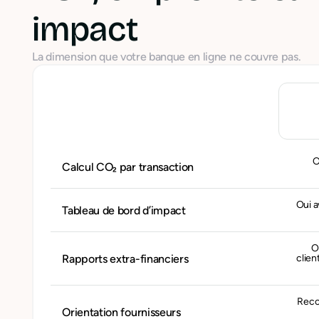
impact
La dimension que votre banque en ligne ne couvre pas.
O
Calcul CO₂ par transaction
Oui a
Tableau de bord d’impact
O
Rapports extra-financiers
clien
Reco
Orientation fournisseurs