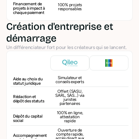
Financement de
100% projets
projets à impact à
responsables
chaque paiement
Création d'entreprise et
démarrage
Un différenciateur fort pour les créateurs qui se lancent.
Simulateur et
Aide au choix du
conseils experts
statut juridique
Offert (SASU,
SARL, SAS...) via
Rédaction et
juristes
dépôt des statuts
partenaires
100% en ligne,
Dépôt du capital
attestation
social
rapide
Ouverture de
compte rapide,
Accompagnement
accès direct aux