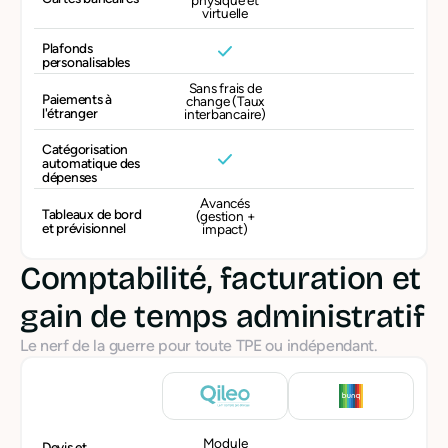
physique et
virtuelle
Plafonds
personalisables
Sans frais de
Paiements à
change (Taux
l'étranger
interbancaire)
Catégorisation
automatique des
dépenses
Avancés
Tableaux de bord
(gestion +
et prévisionnel
impact)
Comptabilité, facturation et
gain de temps administratif
Le nerf de la guerre pour toute TPE ou indépendant.
Module
Devis et