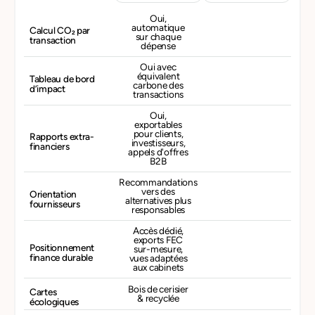
Oui,
automatique
Calcul CO₂ par
sur chaque
transaction
dépense
Oui avec
équivalent
Tableau de bord
carbone des
d’impact
transactions
Oui,
exportables
pour clients,
Rapports extra-
investisseurs,
financiers
appels d'offres
B2B
Recommandations
vers des
Orientation
alternatives plus
fournisseurs
responsables
Accès dédié,
exports FEC
Positionnement
sur-mesure,
finance durable
vues adaptées
aux cabinets
Bois de cerisier
Cartes
& recyclée
écologiques