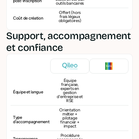
post-inscription
outils bancaires
Offert (hors
frais légaux
Coût de création
obligatoires)
Support, accompagnement
et confiance
Équipe
française,
experts en
Équipe et langue
gestion
d'entreprise et
RSE
Orientation
métier +
Type
pilotage
d'accompagnement
financier +
impact
Procédure
Transparence