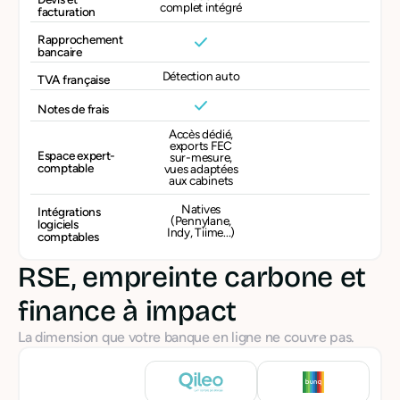
complet intégré
facturation
Rapprochement
bancaire
Détection auto
TVA française
Notes de frais
Accès dédié,
exports FEC
Espace expert-
sur-mesure,
comptable
vues adaptées
aux cabinets
Natives
Intégrations
(Pennylane,
logiciels
Indy, Tiime...)
comptables
RSE, empreinte carbone et
finance à impact
La dimension que votre banque en ligne ne couvre pas.