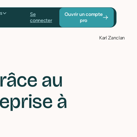
Tarifs
Se
Ouvrir un
connecter
compte pro
Karl Zanclan
grâce au
eprise à