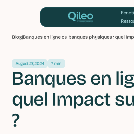
F
R
Blog
|
Banques en ligne ou banques physiques : quel Impa
August 27, 2024
7 min
Banques en li
quel Impact su
?