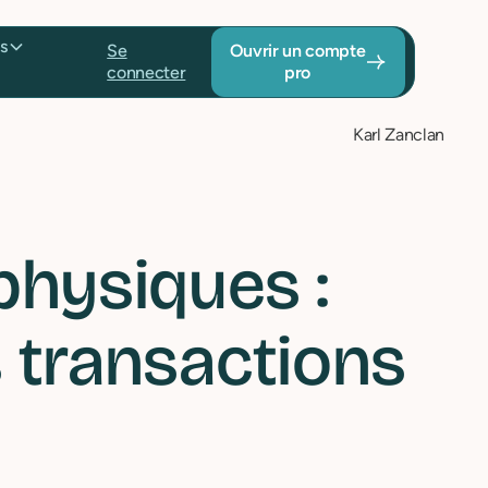
Tarifs
Se
Ouvrir un
connecter
compte pro
Karl Zanclan
physiques :
s transactions