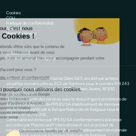
Cookies
CGU
Politique de confidentialité
Sécurité
Mentions légales
@Qileo 2025
Site web réalisé par Digidop
Qileo est le nom commercial de Qileo SAS, société par actions
simplifiée immatriculée au RCS de Nanterre sous le numéro 918 243
403 et ayant son siège social au 120 rue Jean Jaurès, 92300
Levallois-Perret.
Qileo SAS fournit des services sous le statut d’agent prestataire de
services de paiement de PPS EU SA établissement de monnaie
électronique agréé par la Banque Nationale de Belgique sous le
numéro 0712.775.202.
Cette carte est émise par PPS EU SA conformément à la licence
accordée par Mastercard® International et est un produit de
services de paiement. PPS EU SA est un établissement de monnaie
électronique agréé par la Banque Nationale de Belgique.