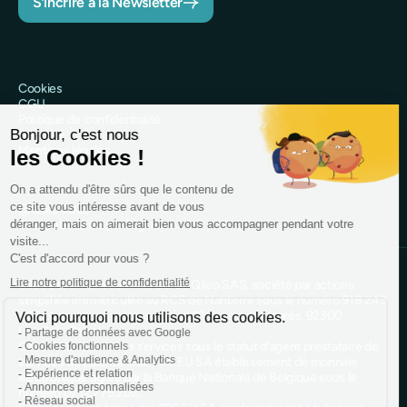
S’incrire à la Newsletter
Cookies
CGU
Politique de confidentialité
Sécurité
Mentions légales
@Qileo 2025
Site web réalisé par Digidop
Qileo est le nom commercial de Qileo SAS, société par actions
simplifiée immatriculée au RCS de Nanterre sous le numéro 918 243
403 et ayant son siège social au 120 rue Jean Jaurès, 92300
Levallois-Perret.
Qileo SAS fournit des services sous le statut d’agent prestataire de
services de paiement de PPS EU SA établissement de monnaie
électronique agréé par la Banque Nationale de Belgique sous le
numéro 0712.775.202.