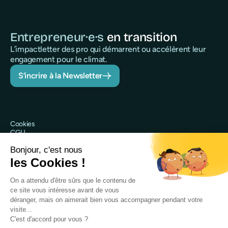
Entrepreneur·e·s
en transition
L’impactletter des pro qui démarrent ou accélèrent leur
engagement pour le climat.
S’incrire à la Newsletter
Cookies
CGU
Politique de confidentialité
Sécurité
Mentions légales
@Qileo 2025
Site web réalisé par Digidop