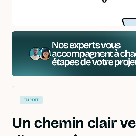
Nos experts vous
accompagnent à cha
étapes de votre proje
EN BREF
Un chemin clair ve