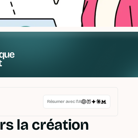
que
t
Résumer avec l’IA
rs la création