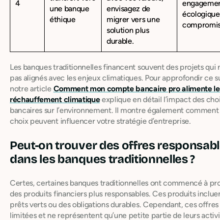
4
engageme
une banque
envisagez de
écologique
éthique
migrer vers une
compromis
solution plus
durable.
Les banques traditionnelles financent souvent des projets qui 
pas alignés avec les enjeux climatiques. Pour approfondir ce su
notre article
Comment mon compte bancaire pro alimente le
réchauffement climatique
explique en détail l’impact des cho
bancaires sur l’environnement. Il montre également comment
choix peuvent influencer votre stratégie d’entreprise.
Peut-on trouver des offres responsab
dans les banques traditionnelles ?
Certes, certaines banques traditionnelles ont commencé à pr
des produits financiers plus responsables. Ces produits inclue
prêts verts ou des obligations durables. Cependant, ces offres
limitées et ne représentent qu’une petite partie de leurs activ