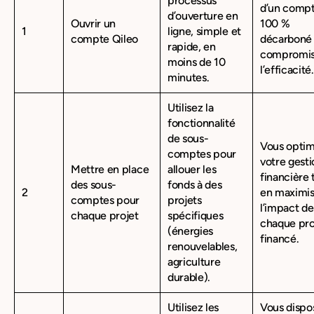
processus
d’un compt
d’ouverture en
Ouvrir un
100 %
1
ligne, simple et
compte Qileo
décarboné 
rapide, en
compromis
moins de 10
l’efficacité.
minutes.
Utilisez la
fonctionnalité
de sous-
Vous optim
comptes pour
votre gesti
Mettre en place
allouer les
financière 
des sous-
fonds à des
2
en maximis
comptes pour
projets
l’impact de
chaque projet
spécifiques
chaque pro
(énergies
financé.
renouvelables,
agriculture
durable).
Utilisez les
Vous dispo