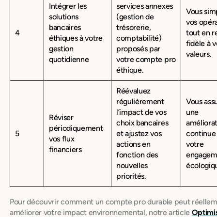
Intégrer les
services annexes
Vous simp
solutions
(gestion de
vos opér
bancaires
trésorerie,
4
tout en r
éthiques à votre
comptabilité)
fidèle à 
gestion
proposés par
valeurs.
quotidienne
votre compte pro
éthique.
Réévaluez
régulièrement
Vous ass
l’impact de vos
une
Réviser
choix bancaires
améliora
périodiquement
5
et ajustez vos
continue
vos flux
actions en
votre
financiers
fonction des
engagem
nouvelles
écologiq
priorités.
Pour découvrir comment un compte pro durable peut réelle
améliorer votre impact environnemental, notre article
Optimi