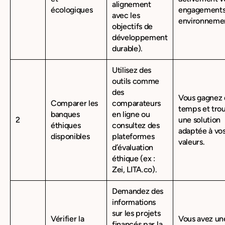
alignement
écologiques
engagement
avec les
environneme
objectifs de
développement
durable).
Utilisez des
outils comme
des
Vous gagnez
Comparer les
comparateurs
temps et tro
banques
en ligne ou
2
une solution
éthiques
consultez des
adaptée à vo
disponibles
plateformes
valeurs.
d’évaluation
éthique (ex :
Zei, LITA.co).
Demandez des
informations
sur les projets
Vérifier la
Vous avez un
financés par la