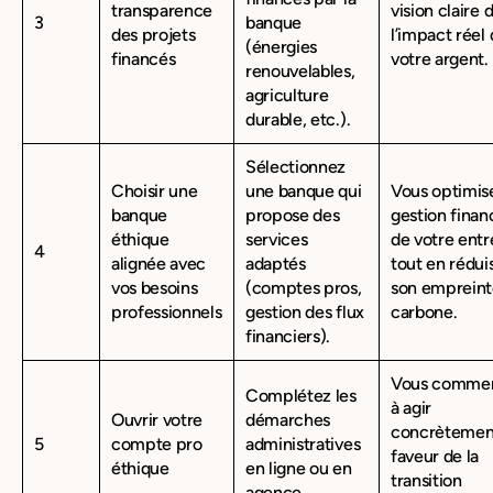
transparence
vision claire 
3
banque
des projets
l’impact réel
(énergies
financés
votre argent.
renouvelables,
agriculture
durable, etc.).
Sélectionnez
Choisir une
une banque qui
Vous optimise
banque
propose des
gestion finan
éthique
services
de votre entr
4
alignée avec
adaptés
tout en rédui
vos besoins
(comptes pros,
son emprein
professionnels
gestion des flux
carbone.
financiers).
Vous comme
Complétez les
à agir
Ouvrir votre
démarches
concrètemen
5
compte pro
administratives
faveur de la
éthique
en ligne ou en
transition
agence.