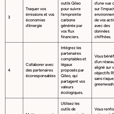
outils Qileo
d’une vue c
Traquer vos
pour suivre
sur l’impac
émissions et vos
l’empreinte
environne
3
économies
carbone
de vos acti
d’énergie
générée par
avec des
vos flux
données
financiers.
chiffrées.
Intégrez les
partenaires
Vous bénéf
comptables et
d’un résea
Collaborer avec
légaux
aligné sur 
4
des partenaires
proposés par
objectifs R
écoresponsables
Qileo, qui
sans risque
partagent vos
greenwash
valeurs
écologiques.
Utilisez les
outils de
Vous renfo