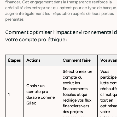
financer. Cet engagement dans la transparence renforce la
crédibilité des entreprises qui optent pour ce type de banque
augmente également leur réputation auprès de leurs parties
prenantes.
Comment optimiser l’impact environnemental 
votre compte pro éthique :
Étapes
Actions
Comment faire
Vos avan
Sélectionnez un
Vous
compte qui
participe
exclut les
lutte con
Choisir un
financements
réchauf
compte pro
1
fossiles et qui
climatiq
durable comme
redirige vos flux
tout en
Qileo
financiers vers
optimisa
des projets
votre