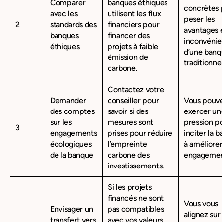
Comparer
banques éthiques
concrètes 
avec les
utilisent les flux
peser les
2
standards des
financiers pour
avantages 
banques
financer des
inconvénie
éthiques
projets à faible
d’une banq
émission de
traditionnel
carbone.
Contactez votre
Demander
conseiller pour
Vous pouv
des comptes
savoir si des
exercer un
sur les
mesures sont
pression p
3
engagements
prises pour réduire
inciter la 
écologiques
l’empreinte
à améliorer
de la banque
carbone des
engagemen
investissements.
Si les projets
financés ne sont
Vous vous
Envisager un
pas compatibles
alignez sur
transfert vers
avec vos valeurs,