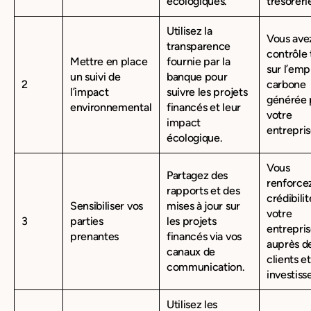
écologiques.
trésoreri
Utilisez la
Vous ave
transparence
contrôle 
Mettre en place
fournie par la
sur l’emp
un suivi de
banque pour
2
carbone
l’impact
suivre les projets
générée 
environnemental
financés et leur
votre
impact
entrepris
écologique.
Vous
Partagez des
renforcez
rapports et des
crédibili
Sensibiliser vos
mises à jour sur
votre
3
parties
les projets
entrepri
prenantes
financés via vos
auprès d
canaux de
clients et
communication.
investiss
Utilisez les