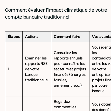
Comment évaluer l’impact climatique de votre
compte bancaire traditionnel :
Étapes
Actions
Comment faire
Vos avant
Vous identi
Consultez les
les
Examiner les
rapports annuels
contradict
rapports RSE
pour connaître les
entre les v
1
de votre
secteurs et projets
de votre
banque
financés (énergies
entreprise 
traditionnelle
fossiles,
projets fin
armement, etc.).
par votre
banque.
Regardez
Vous obte
comment les
des donné