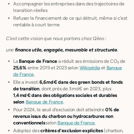
Accompagner les entreprises dans des trajectoires de
transition réelles
Refuser le financement de ce qui détruit, même si c’est
rentable à court terme
C’est cette vision que nous portons chez Qileo :
une
finance utile, engagée, mesurable et structurée
.
La
Banque de France
a réduit ses émissions de CO₂ de
25,6 %
entre 2019 et 2023 selon
Wikipédia
et
Banque
de France
.
Elle a investi
6,6 md € dans des green bonds et fonds
de transition
, dont près de 3 md € en 2023, plus
1,4 md € dans des obligations sociales et durables
selon
Banque de France
.
Pour 2024, le seuil d’exclusion doit atteindre
0 % de
revenus issus du charbon ou hydrocarbures non
conventionnels
selon
Banque de France
.
Adoptez des
critères d’exclusion explicites
(charbon,