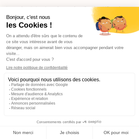
La gestion de la trésorerie constitue l'un des défis majeurs
des entreprises de BTP en raison des décalages importants
entre les dépenses (matériaux, salaires, charges) et les
encaissements clients. Cette problématique nécessite une
anticipation rigoureuse et des outils de gestion adaptés.
Les délais de paiement dans le BTP peuvent atteindre 60 à
90 jours, particulièrement sur les marchés publics. Cette
réalité impose de disposer d'un fonds de roulement
suffisant pour financer votre activité en attendant les
règlements clients. Le calcul de ce besoin en fonds de
roulement doit intégrer la saisonnalité de votre activité et
les variations de votre carnet de commandes.
L'affacturage représente une solution de financement
intéressante pour les entreprises de BTP qui souhaitent
améliorer leur trésorerie. Ce mécanisme permet de céder
vos créances clients à un organisme spécialisé qui vous
verse immédiatement une partie de leur montant.