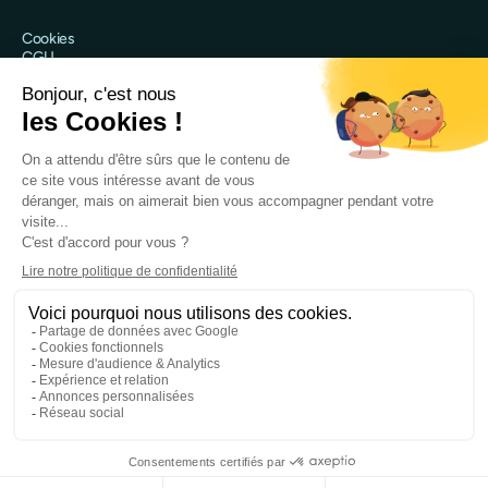
Cookies
CGU
Politique de confidentialité
Sécurité
Mentions légales
@Qileo 2025
Site web réalisé par Digidop
Qileo est le nom commercial de Qileo SAS, société par actions
simplifiée immatriculée au RCS de Nanterre sous le numéro 918 243
403 et ayant son siège social au 120 rue Jean Jaurès, 92300
Levallois-Perret.
Qileo SAS fournit des services sous le statut d’agent prestataire de
services de paiement de PPS EU SA établissement de monnaie
électronique agréé par la Banque Nationale de Belgique sous le
numéro 0712.775.202.
Cette carte est émise par PPS EU SA conformément à la licence
accordée par Mastercard® International et est un produit de
services de paiement. PPS EU SA est un établissement de monnaie
électronique agréé par la Banque Nationale de Belgique.